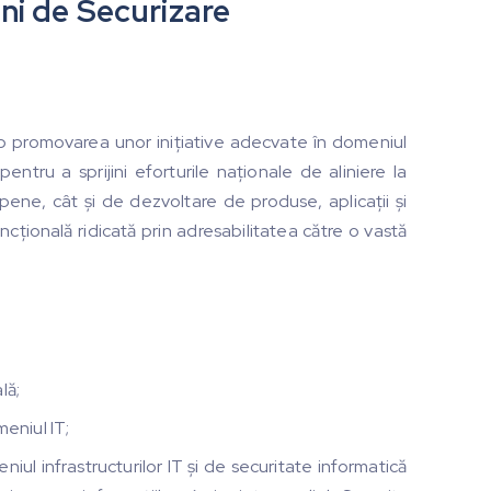
uni de Securizare
op promovarea unor inițiative adecvate în domeniul
 pentru a sprijini eforturile naționale de aliniere la
uropene, cât și de dezvoltare de produse, aplicații și
uncțională ridicată prin adresabilitatea către o vastă
lă;
meniul IT;
iul infrastructurilor IT și de securitate informatică