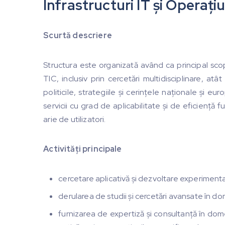
Infrastructuri IT și Operați
Scurtă descriere
Structura este organizată având ca principal sc
TIC, inclusiv prin cercetări multidisciplinare, atât
politicile, strategiile și cerințele naționale și e
servicii cu grad de aplicabilitate și de eficiență f
arie de utilizatori.
Activități principale
cercetare aplicativă și dezvoltare experimenta
derularea de studii și cercetări avansate în do
furnizarea de expertiză și consultanță în domen