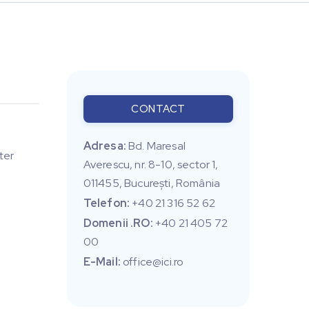
CONTACT
Adresa:
Bd. Maresal
ter
Averescu, nr. 8-10, sector 1,
011455, Bucureşti, România
Telefon:
+40 21 316 52 62
Domenii .RO:
+40 21 405 72
00
E-Mail:
office@ici.ro