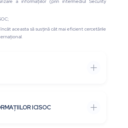
rizare a informațiilor (prin intermediul Security
 SOC;
l încât aceasta să susțină cât mai eficient cercetările
ternațional.
ORMAȚIILOR ICISOC