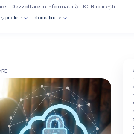
re - Dezvoltare în Informatică - ICI București
ii și produse
Informații utile


ARE