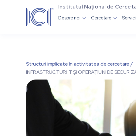
Institutul Național de Cerceta
Despre noi
Cercetare
Servic


Structuri implicate în activitatea de cercetare /
INFRASTRUCTURI IT ȘI OPERAȚIUNI DE SECURIZ