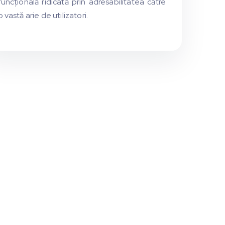
funcțională ridicată prin adresabilitatea către
o vastă arie de utilizatori.