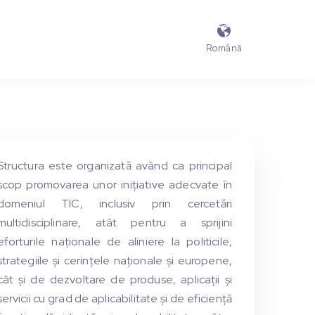

Română
Structura este organizată având ca principal
scop promovarea unor inițiative adecvate în
domeniul TIC, inclusiv prin cercetări
multidisciplinare, atât pentru a sprijini
eforturile naționale de aliniere la politicile,
strategiile și cerințele naționale și europene,
cât și de dezvoltare de produse, aplicații și
servicii cu grad de aplicabilitate și de eficiență