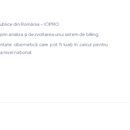
 publice din România – ICIPRO;
rin analiza și dezvoltarea unui sistem de billing;
ritate cibernetică care pot fi luați în calcul pentru
a nivel național.