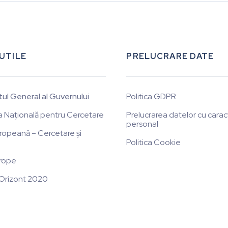
 UTILE
PRELUCRARE DATE
tul General al Guvernului
Politica GDPR
a Națională pentru Cercetare
Prelucrarea datelor cu carac
personal
ropeană – Cercetare și
Politica Cookie
rope
Orizont 2020