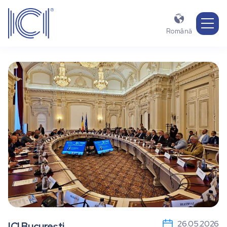

Română
26.05.2026
ICI București