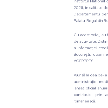
Institutul Național
2026, în calitate d
Departamentul pentr
Palatul Regal din Bu
Cu acest prilej, au 
de activitate. Disti
a informației cred
București, doamne
AGERPRES.
Ajunsă la cea de-a 
administrație, medi
lansat oficial anua
contribuie, prin 
românească.