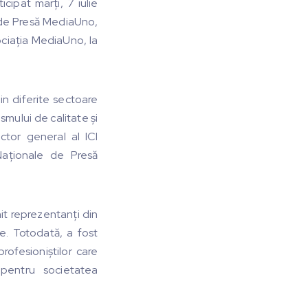
cipat marți, 7 iulie
l de Presă MediaUno,
ociația MediaUno, la
din diferite sectoare
smului de calitate și
ctor general al ICI
Naționale de Presă
it reprezentanți din
te. Totodată, a fost
rofesioniștilor care
 pentru societatea