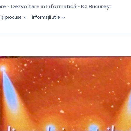
re - Dezvoltare în Informatică - ICI București
ii și produse
Informații utile

