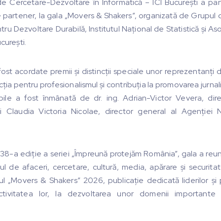
 de Cercetare-Dezvoltare în Informatică – ICI București a parti
e partener, la gala „Movers & Shakers”, organizată de Grupu
u Dezvoltare Durabilă, Institutul Național de Statistică și As
curești.
fost acordate premii și distincții speciale unor reprezentanți 
ncția pentru profesionalismul și contribuția la promovarea jurnali
ibile a fost înmânată de dr. ing. Adrian-Victor Vevera, dire
i Claudia Victoria Nicolae, director general al Agenției 
38-a ediție a seriei „Împreună protejăm România”, gala a reun
ul de afaceri, cercetare, cultură, media, apărare și securita
rul „Movers & Shakers” 2026, publicație dedicată liderilor și p
activitatea lor, la dezvoltarea unor domenii importante