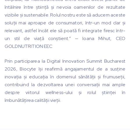
întâlnire între știință și nevoia oamenilor de rezultate
vizibile și sustenabile. Rolul nostru este să aducem aceste
soluții mai aproape de consumatori, într-un mod clar și
relevant, astfel încât ele să poată fi integrate firesc într-
un stil de viață conștient.” — Ioana Mihut, CEO
GOLDNUTRITION EEC
Prin participarea la Digital Innovation Summit Bucharest
2026, Biocyte își reafirmă angajamentul de a susține
inovația și educația în domeniul sănătății și frumuseții,
contribuind la dezvoltarea unei conversații mai ample
despre viitorul wellness-ului și rolul științei în
îmbunătățirea calității vieții.