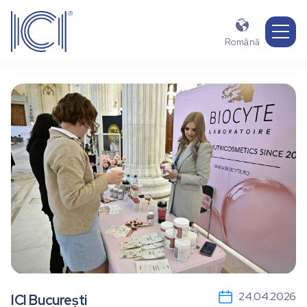

Română
24.04.2026
ICI București