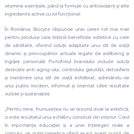
vitamine esențiale, până la formule cu antioxidanți și alte
ingrediente active cu rol funcțional.
În România, Biocyte răspunde unei cereri tot mai mari
pentru produse care îmbină beneficiile estetice cu cele
de sănătate, oferind soluții adaptate unui stil de viață
dinamic și preocupărilor actuale legate de wellbeing și
îngrijire personală. Portofoliul brandului include soluții
dedicate anti-aging-ului, controlului greutății, detoxifierii
și menținerii unui stil de viață echilibrat, adresându-se
unui public modern, informat și orientat către rezultate
vizibile și sustenabile.
„Pentru mine, frumusețea nu se rezumă doar la estetică,
ci este rezultatul unui echilibru construit din interior. Cred
în importanța educației și a unei înțelegeri reale a
corpului, iar nutricosmetica oferă exact acest punct de