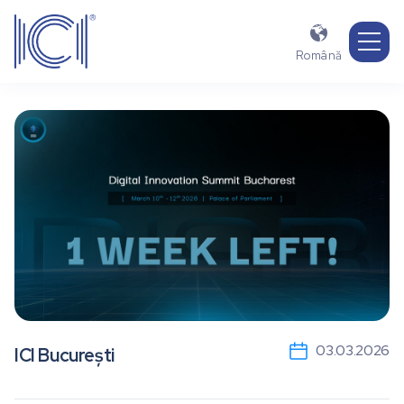

Română
03.03.2026
ICI București