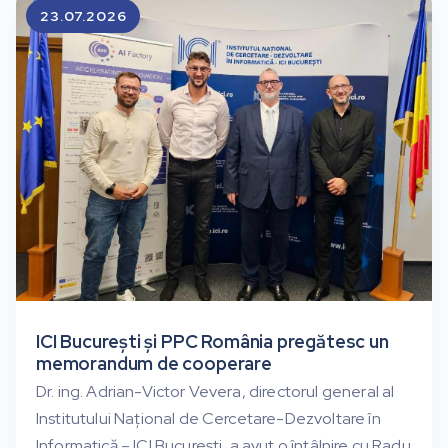
23.07.2026
ICI București și PPC România pregătesc un
memorandum de cooperare
Dr. ing. Adrian-Victor Vevera, directorul general al
Institutului Național de Cercetare-Dezvoltare în
Informatică – ICI București, a avut o întâlnire cu Radu