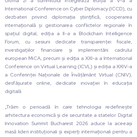
Ultima zi a summitului integrează ediția a V-a a
International Conference on Cyber Diplomacy (ICCD), cu
dezbateri privind diplomația științifică, cooperarea
internațională și gestionarea conflictelor regionale în
spațiul digital, ediția a II-a a Blockchain Intelligence
Forum, cu sesiuni dedicate transparenței fiscale,
investigațiilor financiare și implementării cadrului
european MiCA, precum și ediția a XXI-a a International
Conference on Virtual Learning (ICVL) și ediția a XXIV-a
a Conferinței Naționale de Învățământ Virtual (CNIV),
desfășurate online, dedicate inovației în educația
digitală.
„Trăim o perioadă în care tehnologia redefinește
arhitectura economică și de securitate a statelor. Digital
Innovation Summit Bucharest 2026 aduce la aceeași
masă lideri instituționali și experți internaționali pentru a